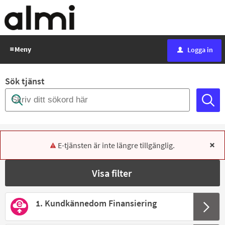
E-
tjäntser
-
Almi
Meny
Logga in
L
u
Sök tjänst
E-tjänsten är inte längre tillgänglig.
x
Visa filter
1. Kundkännedom Finansiering