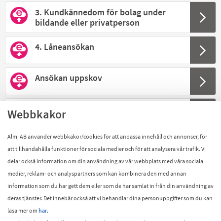
3. Kundkännedom för bolag under
bildande eller privatperson
4. Låneansökan
Ansökan uppskov
Autogiro
Webbkakor
Almi AB använder webbkakor/cookies för att anpassa innehåll och annonser, för
Beställning av
engagemangsspecifikation
att tillhandahålla funktioner för sociala medier och för att analysera vår trafik. Vi
delar också information om din användning av vår webbplats med våra sociala
Jag vill bli kontaktad
medier, reklam- och analyspartners som kan kombinera den med annan
information som du har gett dem eller som de har samlat in från din användning av
deras tjänster. Det innebär också att vi behandlar dina personuppgifter som du kan
Kundklagomål
läsa mer om
här
.