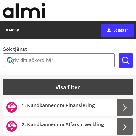
E-
tjäntser
-
Almi
Meny
Logga in
L
u
Sök tjänst
Visa filter
1. Kundkännedom Finansiering
2. Kundkännedom Affärsutveckling