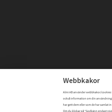
Webbkakor
Almi AB använder webbkakor/cookies för 
också information om din användning 
har gett dem eller som de har samlat i
Om du klickar på "Godkänn endast nödv