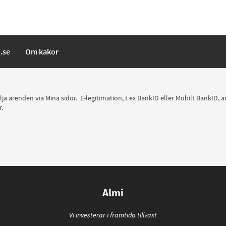
i.se
Om kakor
följa ärenden via Mina sidor. E-legitimation, t ex BankID eller Mobilt BankID,
r.
Almi
Vi investerar i framtida tillväxt