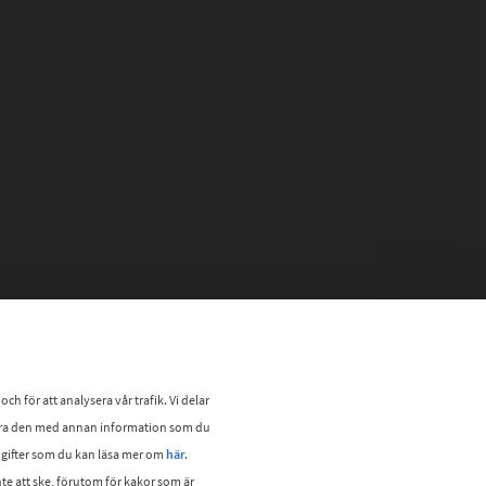
 för att analysera vår trafik. Vi delar
era den med annan information som du
ppgifter som du kan läsa mer om
här
.
e att ske, förutom för kakor som är