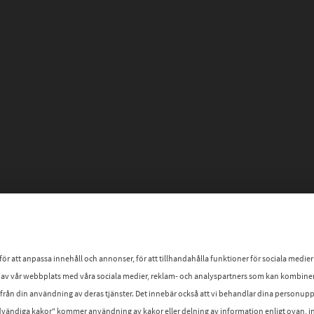
att anpassa innehåll och annonser, för att tillhandahålla funktioner för sociala medier och
av vår webbplats med våra sociala medier, reklam- och analyspartners som kan kombin
n från din användning av deras tjänster. Det innebär också att vi behandlar dina personu
ändiga kakor" kommer användning av kakor eller delning av information enligt ovan, int