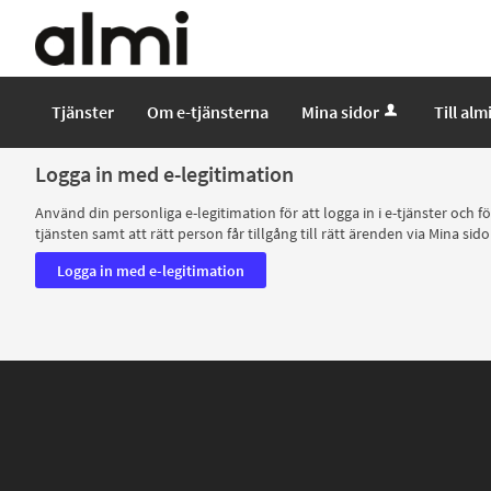
E-
tjäntser
-
Almi
Tjänster
Om e-tjänsterna
Mina sidor
Till alm
Logga in med e-legitimation
Använd din personliga e-legitimation för att logga in i e-tjänster och 
tjänsten samt att rätt person får tillgång till rätt ärenden via Mina sido