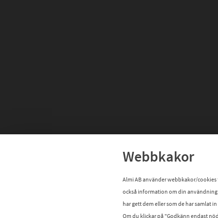
Webbkakor
Almi AB använder webbkakor/cookies för 
också information om din användning 
har gett dem eller som de har samlat i
Om du klickar på "Godkänn endast nödv