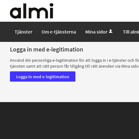
E-
tjäntser
-
Almi
Tjänster
Om e-tjänsterna
Mina sidor
Till alm
Logga in med e-legitimation
Använd din personliga e-legitimation för att logga in i e-tjänster och 
tjänsten samt att rätt person får tillgång till rätt ärenden via Mina sido