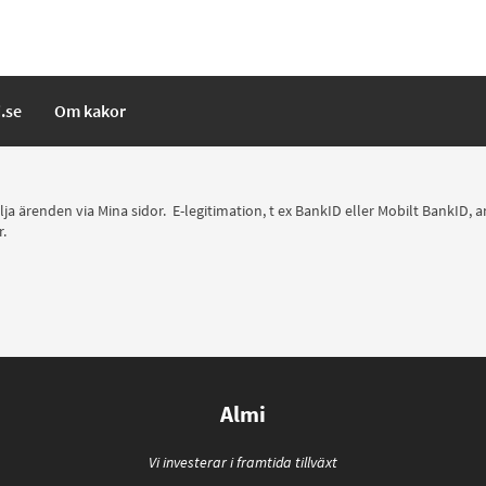
i.se
Om kakor
följa ärenden via Mina sidor. E-legitimation, t ex BankID eller Mobilt BankID,
r.
Almi
Vi investerar i framtida tillväxt