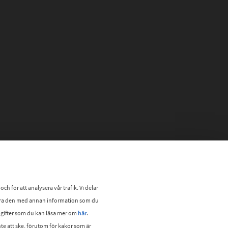
 för att analysera vår trafik. Vi delar
era den med annan information som du
ppgifter som du kan läsa mer om
här
.
e att ske, förutom för kakor som är